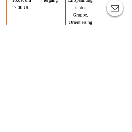
16.09. um
iergang
Entspannung
17:00 Uhr
in der
Gruppe,
Orientierung
am
Menschen,
Gruppenübun
gen
Mittwoch,
Kunterbunte
Hundeplatz
23.09 um
Stunde
Herrenberg
16:00 Uhr
Montag,
Alltagstrainin
Grundsignale
Raum BB
28.09. um
g
unter
16:30 Uhr
Fortgeschritte
Ablenkung,
ne
Impulskontrol
le, lockere
Leine,
Rückruf ...